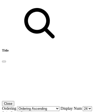
Title
Close
Ordering
Display Num