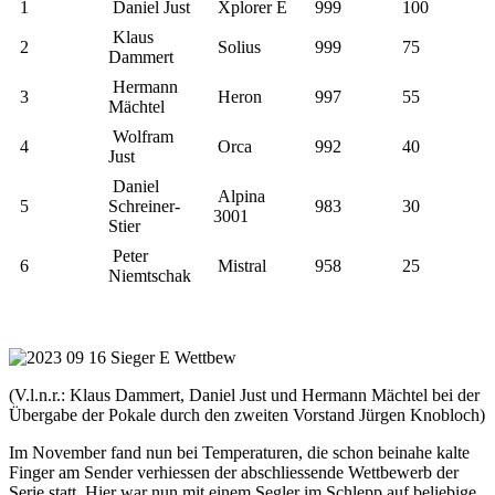
1
Daniel Just
Xplorer E
999
100
Klaus
2
Solius
999
75
Dammert
Hermann
3
Heron
997
55
Mächtel
Wolfram
4
Orca
992
40
Just
Daniel
Alpina
5
Schreiner-
983
30
3001
Stier
Peter
6
Mistral
958
25
Niemtschak
(V.l.n.r.: Klaus Dammert, Daniel Just und Hermann Mächtel bei der
Übergabe der Pokale durch den zweiten Vorstand Jürgen Knobloch)
Im November fand nun bei Temperaturen, die schon beinahe kalte
Finger am Sender verhiessen der abschliessende Wettbewerb der
Serie statt. Hier war nun mit einem Segler im Schlepp auf beliebige