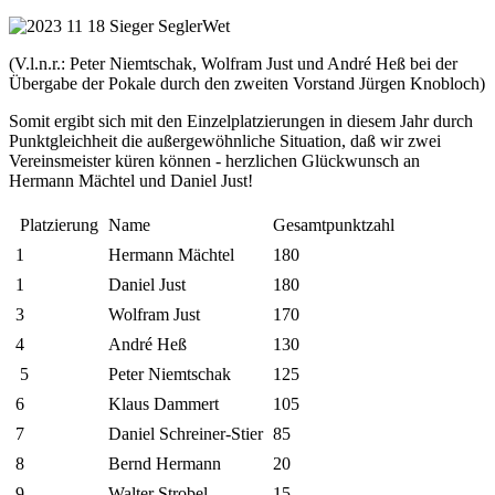
(V.l.n.r.: Peter Niemtschak, Wolfram Just und André Heß bei der
Übergabe der Pokale durch den zweiten Vorstand Jürgen Knobloch)
Somit ergibt sich mit den Einzelplatzierungen in diesem Jahr durch
Punktgleichheit die außergewöhnliche Situation, daß wir zwei
Vereinsmeister küren können - herzlichen Glückwunsch an
Hermann Mächtel und Daniel Just!
Platzierung
Name
Gesamtpunktzahl
1
Hermann Mächtel
180
1
Daniel Just
180
3
Wolfram Just
170
4
André Heß
130
5
Peter Niemtschak
125
6
Klaus Dammert
105
7
Daniel Schreiner-Stier
85
8
Bernd Hermann
20
9
Walter Strobel
15