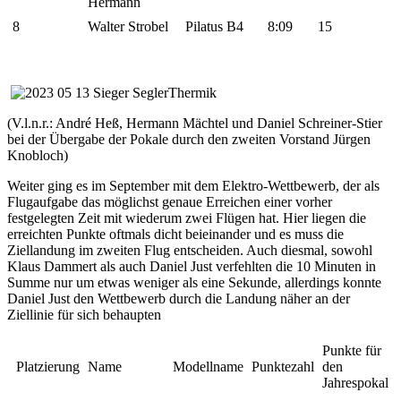
Hermann
8
Walter Strobel
Pilatus B4
8:09
15
(V.l.n.r.: André Heß, Hermann Mächtel und Daniel Schreiner-Stier
bei der Übergabe der Pokale durch den zweiten Vorstand Jürgen
Knobloch)
Weiter ging es im September mit dem Elektro-Wettbewerb, der als
Flugaufgabe das möglichst genaue Erreichen einer vorher
festgelegten Zeit mit wiederum zwei Flügen hat. Hier liegen die
erreichten Punkte oftmals dicht beieinander und es muss die
Ziellandung im zweiten Flug entscheiden. Auch diesmal, sowohl
Klaus Dammert als auch Daniel Just verfehlten die 10 Minuten in
Summe nur um etwas weniger als eine Sekunde, allerdings konnte
Daniel Just den Wettbewerb durch die Landung näher an der
Ziellinie für sich behaupten
Punkte für
Platzierung
Name
Modellname
Punktezahl
den
Jahrespokal