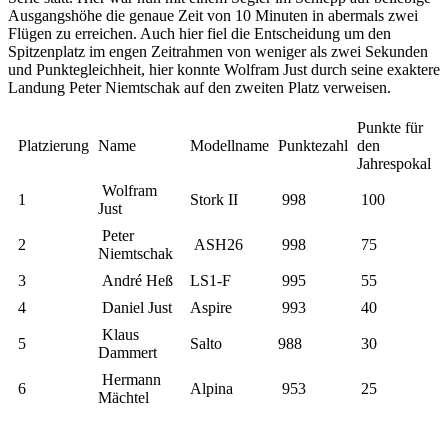
Ausgangshöhe die genaue Zeit von 10 Minuten in abermals zwei
Flügen zu erreichen. Auch hier fiel die Entscheidung um den
Spitzenplatz im engen Zeitrahmen von weniger als zwei Sekunden
und Punktegleichheit, hier konnte Wolfram Just durch seine exaktere
Landung Peter Niemtschak auf den zweiten Platz verweisen.
Punkte für
Platzierung
Name
Modellname
Punktezahl
den
Jahrespokal
Wolfram
1
Stork II
998
100
Just
Peter
2
ASH26
998
75
Niemtschak
3
André Heß
LS1-F
995
55
4
Daniel Just
Aspire
993
40
Klaus
5
Salto
988
30
Dammert
Hermann
6
Alpina
953
25
Mächtel