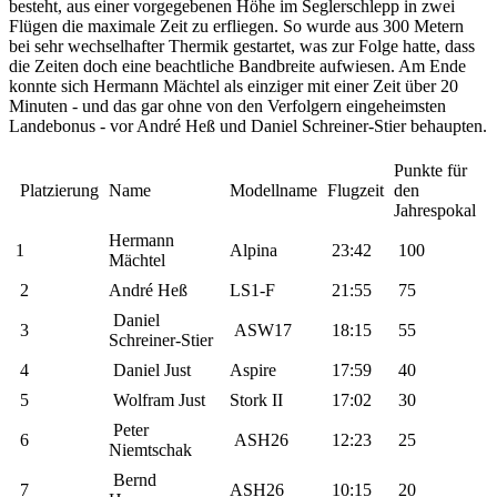
besteht, aus einer vorgegebenen Höhe im Seglerschlepp in zwei
Flügen die maximale Zeit zu erfliegen. So wurde aus 300 Metern
bei sehr wechselhafter Thermik gestartet, was zur Folge hatte, dass
die Zeiten doch eine beachtliche Bandbreite aufwiesen. Am Ende
konnte sich Hermann Mächtel als einziger mit einer Zeit über 20
Minuten - und das gar ohne von den Verfolgern eingeheimsten
Landebonus - vor André Heß und Daniel Schreiner-Stier behaupten.
Punkte für
Platzierung
Name
Modellname
Flugzeit
den
Jahrespokal
Hermann
1
Alpina
23:42
100
Mächtel
2
André Heß
LS1-F
21:55
75
Daniel
3
ASW17
18:15
55
Schreiner-Stier
4
Daniel Just
Aspire
17:59
40
5
Wolfram Just
Stork II
17:02
30
Peter
6
ASH26
12:23
25
Niemtschak
Bernd
7
ASH26
10:15
20