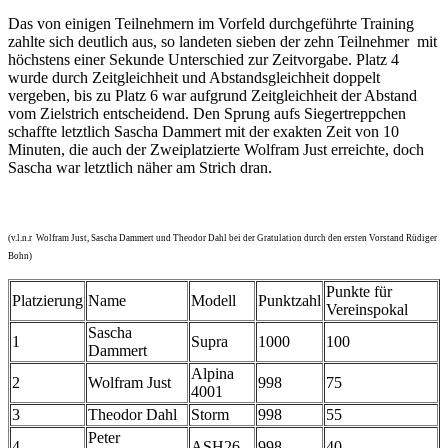
Das von einigen Teilnehmern im Vorfeld durchgeführte Training
zahlte sich deutlich aus, so landeten sieben der zehn Teilnehmer mit
höchstens einer Sekunde Unterschied zur Zeitvorgabe. Platz 4
wurde durch Zeitgleichheit und Abstandsgleichheit doppelt
vergeben, bis zu Platz 6 war aufgrund Zeitgleichheit der Abstand
vom Zielstrich entscheidend. Den Sprung aufs Siegertreppchen
schaffte letztlich Sascha Dammert mit der exakten Zeit von 10
Minuten, die auch der Zweiplatzierte Wolfram Just erreichte, doch
Sascha war letztlich näher am Strich dran.
(v.l.n.r Wolfram Just, Sascha Dammert und Theodor Dahl bei der Gratulation durch den ersten Vorstand Rüdiger
Bohn)
Punkte für
Platzierung
Name
Modell
Punktzahl
Vereinspokal
Sascha
1
Supra
1000
100
Dammert
Alpina
2
Wolfram Just
998
75
4001
3
Theodor Dahl
Storm
998
55
Peter
4
ASH26
998
40